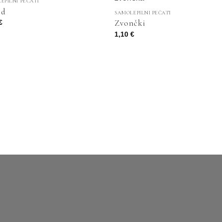
EPILNI PEČATI
id
SAMOLEPILNI PEČATI
Zvončki
€
1,10
€