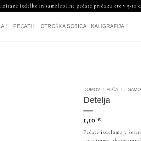
zirane izdelke in samolepilne pečate pričakujete v 5-10 
LA
PEČATI
OTROŠKA SOBICA
KALIGRAFIJA
DOMOV
/
PEČATI
/
SAMOL
Detelja
1,10
€
Pečate izdelamo v želen
apliciramo obojestransk