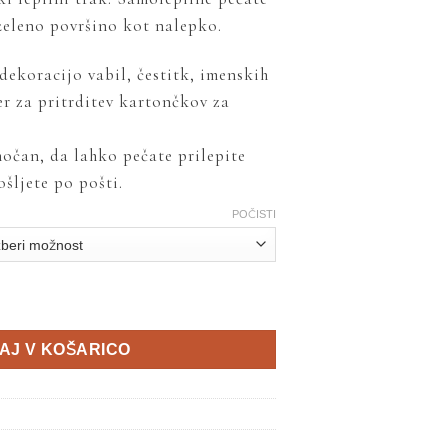
želeno površino kot nalepko.
dekoracijo vabil, čestitk, imenskih
ter za pritrditev kartončkov za
močan, da lahko pečate prilepite
ošljete po pošti.
POČISTI
AJ V KOŠARICO