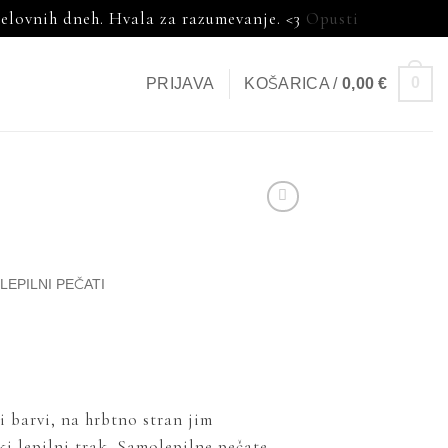
delovnih dneh. Hvala za razumevanje. <3
Opusti
0
PRIJAVA
KOŠARICA /
0,00
€
EPILNI PEČATI
i barvi, na hrbtno stran jim
i lepilni trak. Samolepilne pečate