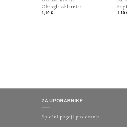
SAMOLEPILNI PEČATI
SAMOL
Okrogle obletnice
Kup
1,10
€
1,10
ZA UPORABNIKE
Splošni pogoji poslovanja