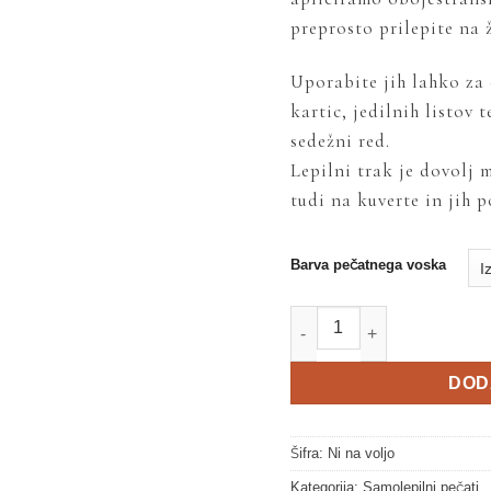
preprosto prilepite na 
Uporabite jih lahko za 
kartic, jedilnih listov 
sedežni red.
Lepilni trak je dovolj 
tudi na kuverte in jih p
Barva pečatnega voska
Detelja količina
DOD
Šifra:
Ni na voljo
Kategorija:
Samolepilni pečati