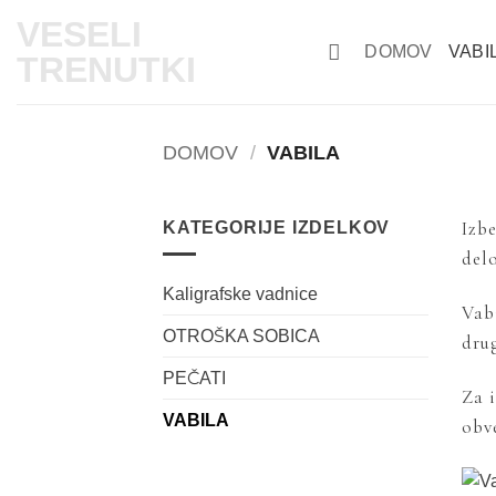
Skoči
VESELI
na
DOMOV
VABI
TRENUTKI
vsebino
DOMOV
/
VABILA
Izbe
KATEGORIJE IZDELKOV
del
Kaligrafske vadnice
Vabi
OTROŠKA SOBICA
dru
PEČATI
Za 
VABILA
obv