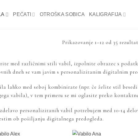
LA
PEČATI
OTROŠKA SOBICA
KALIGRAFIJA
Prikazovanje 1–12 od 35 rezulta
rite med različnimi stili vabil, izpolnite obrazec s podat
ovnih dneh se vam javim s personaliziranim digitalnim pr
la lahko med seboj kombinirate (npr. če želite stil besedi
gega vabila), v tem primeru se mi oglasite preko kontaktn
izdelavo personaliziranih vabil potrebujem med 10-14 delo
estim ob pošiljanju digitalnega predogleda.