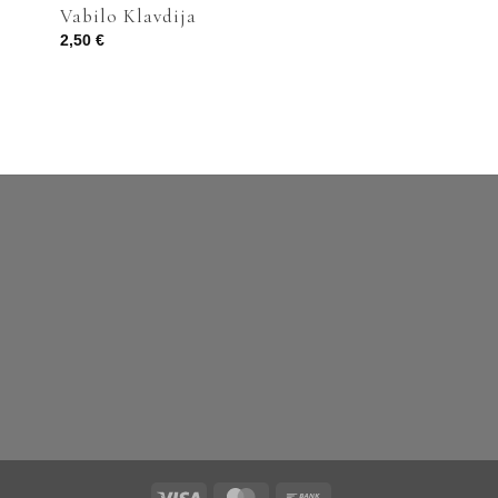
Vabilo Klavdija
2,50
€
Visa
MasterCard
Bank