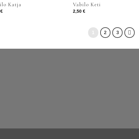
ilo Katja
Vabilo Keti
0
€
2,50
€
1
2
3