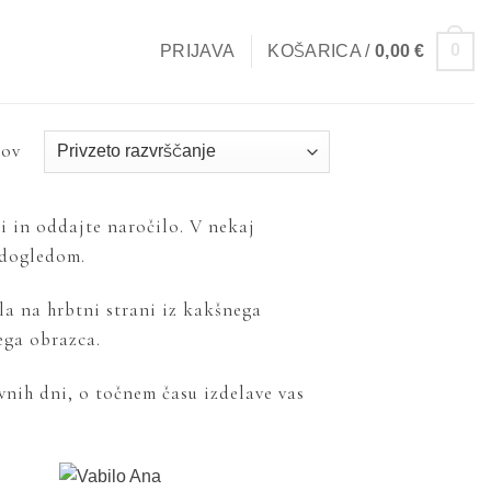
0
PRIJAVA
KOŠARICA /
0,00
€
tov
ki in oddajte naročilo. V nekaj
edogledom.
la na hrbtni strani iz kakšnega
ega obrazca.
vnih dni, o točnem času izdelave vas