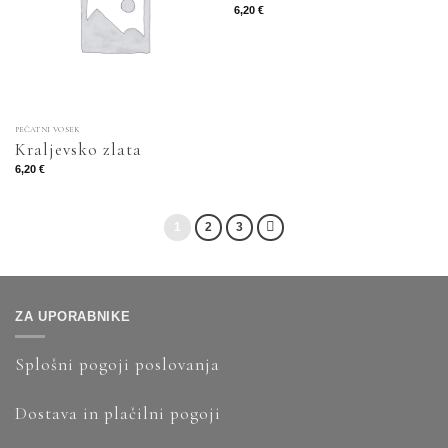
6,20
€
PEČATNI VOSEK
Kraljevsko zlata
6,20
€
1
2
3
ZA UPORABNIKE
Splošni pogoji poslovanja
Dostava in plačilni pogoji