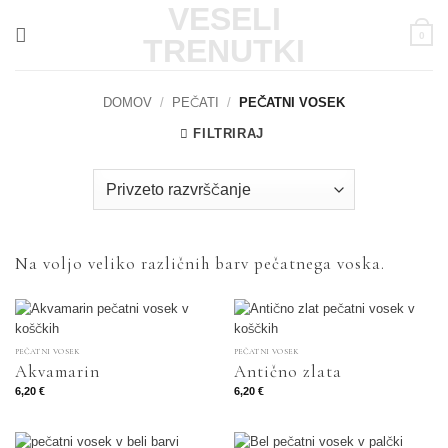
Skoči
VESELI
na
0
TRENUTKI
vsebino
DOMOV
/
PEČATI
/
PEČATNI VOSEK
FILTRIRAJ
Na voljo veliko različnih barv pečatnega voska.
PEČATNI VOSEK
PEČATNI VOSEK
Akvamarin
Antično zlata
6,20
€
6,20
€