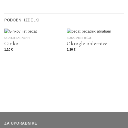
PODOBNI IZDELKI
SAMOLEPILNI PEČATI
SAMOLEPILNI PEČATI
Ginko
Okrogle obletnice
1,10
€
1,10
€
ZA UPORABNIKE