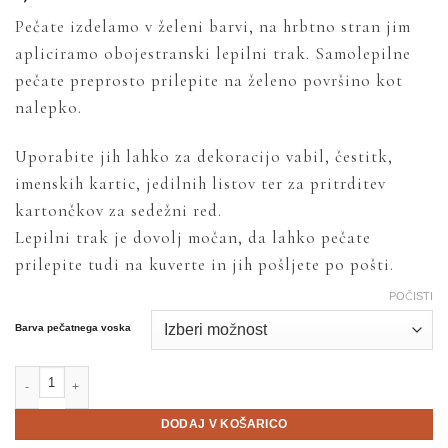
Pečate izdelamo v želeni barvi, na hrbtno stran jim
apliciramo obojestranski lepilni trak. Samolepilne
pečate preprosto prilepite na želeno površino kot
nalepko.
Uporabite jih lahko za dekoracijo vabil, čestitk,
imenskih kartic, jedilnih listov ter za pritrditev
kartončkov za sedežni red.
Lepilni trak je dovolj močan, da lahko pečate
prilepite tudi na kuverte in jih pošljete po pošti.
POČISTI
Barva pečatnega voska
Zvončki količina
DODAJ V KOŠARICO