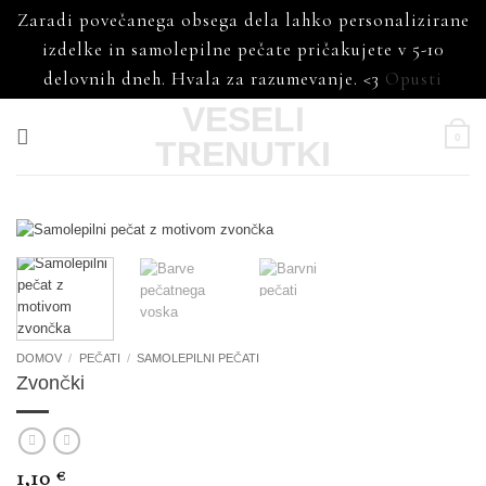
Zaradi povečanega obsega dela lahko personalizirane
izdelke in samolepilne pečate pričakujete v 5-10
delovnih dneh. Hvala za razumevanje. <3
Opusti
Skoči
VESELI
na
0
TRENUTKI
vsebino
DOMOV
/
PEČATI
/
SAMOLEPILNI PEČATI
Zvončki
1,10
€