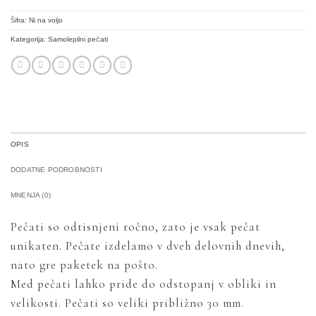
Šifra:
Ni na voljo
Kategorija:
Samolepilni pečati
OPIS
DODATNE PODROBNOSTI
MNENJA (0)
Pečati so odtisnjeni ročno, zato je vsak pečat
unikaten. Pečate izdelamo v dveh delovnih dnevih,
nato gre paketek na pošto.
Med pečati lahko pride do odstopanj v obliki in
velikosti. Pečati so veliki približno 30 mm.