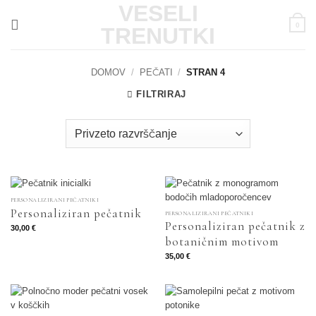
Skoči
VESELI
na
0
TRENUTKI
vsebino
DOMOV
/
PEČATI
/
STRAN 4
FILTRIRAJ
PERSONALIZIRANI PEČATNIKI
Personaliziran pečatnik
PERSONALIZIRANI PEČATNIKI
Personaliziran pečatnik z
30,00
€
botaničnim motivom
35,00
€