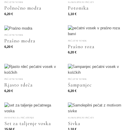
PEČATNI VOSEK
SAMOLEPILNI PEČATI
Polnočno modra
Potonika
6,20
€
1,10
€
PEČATNI VOSEK
Prašno modra
PEČATNI VOSEK
Prašno roza
6,20
€
6,20
€
PEČATNI VOSEK
PEČATNI VOSEK
Rjasto rdeča
Šampanjec
6,20
€
6,20
€
DODATKI ZA PEČATENJE
SAMOLEPILNI PEČATI
Set za taljenje voska
Sivka
15,50
€
1,10
€