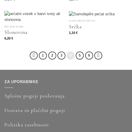
SAMOLEPILNI PEČATI
Srčka
PEČATNI VOSEK
Slonovina
1,10
€
6,20
€
1
2
3
4
5
6
ZA UPORABNIKE
Splošni pogoji poslovanja
Dostava in plačilni pogoji
Politika zasebnosti