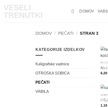
Skoči
VESELI
na
DOMOV
VABI
TRENUTKI
vsebino
DOMOV
/
PEČATI
/
STRAN 3
KATEGORIJE IZDELKOV
PEČA
Kaligrafske vadnice
Než
6,2
OTROŠKA SOBICA
PEČATI
VABILA
SAMO
Olj
1,1