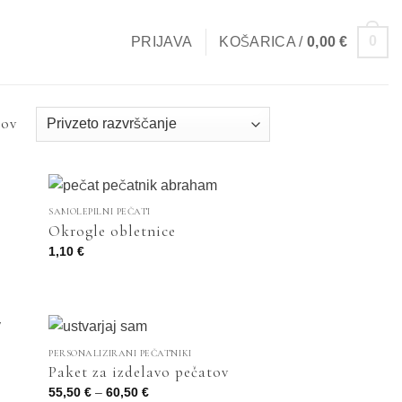
0
PRIJAVA
KOŠARICA /
0,00
€
tov
SAMOLEPILNI PEČATI
Okrogle obletnice
1,10
€
PERSONALIZIRANI PEČATNIKI
Paket za izdelavo pečatov
Cenovni
55,50
€
–
60,50
€