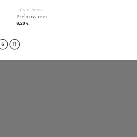
PEČATNI VOSEK
Perlasto roza
6,20
€
6