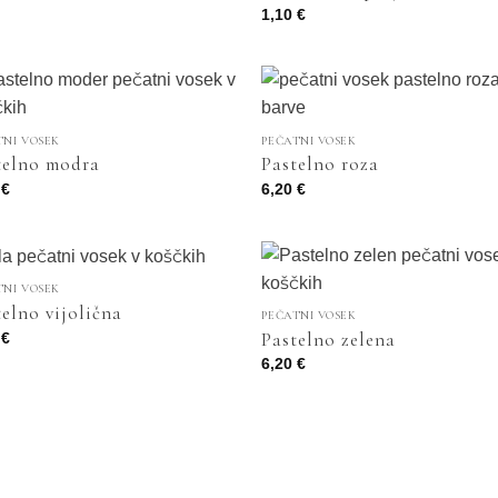
1,10
€
TNI VOSEK
PEČATNI VOSEK
telno modra
Pastelno roza
0
€
6,20
€
TNI VOSEK
telno vijolična
PEČATNI VOSEK
Pastelno zelena
0
€
6,20
€