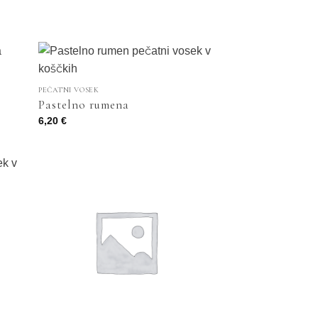
razpon:
od
55,50 €
do
60,50 €
PEČATNI VOSEK
Pastelno rumena
6,20
€