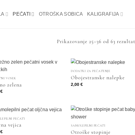
LA
PEČATI
OTROŠKA SOBICA
KALIGRAFIJA
Prikazovanje 25–36 od 63 rezulta
DODATKI ZA PEČATENJE
Obojestranske nalepke
TNI VOSEK
no zelena
2,00
€
0
€
LEPILNI PEČATI
čna vejica
SAMOLEPILNI PEČATI
Otroške stopinje
0
€