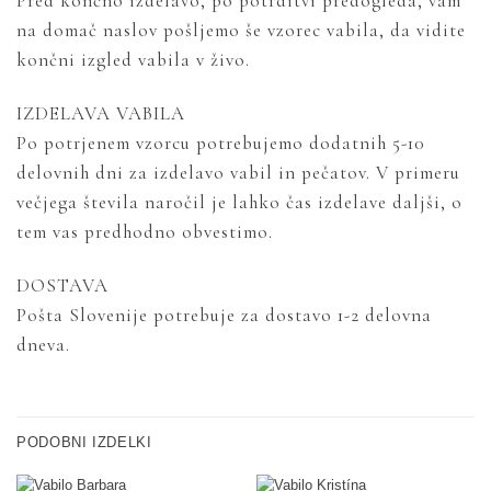
Pred končno izdelavo, po potrditvi predogleda, vam
na domač naslov pošljemo še vzorec vabila, da vidite
končni izgled vabila v živo.
IZDELAVA VABILA
Po potrjenem vzorcu potrebujemo dodatnih 5-10
delovnih dni za izdelavo vabil in pečatov. V primeru
večjega števila naročil je lahko čas izdelave daljši, o
tem vas predhodno obvestimo.
DOSTAVA
Pošta Slovenije potrebuje za dostavo 1-2 delovna
dneva.
PODOBNI IZDELKI