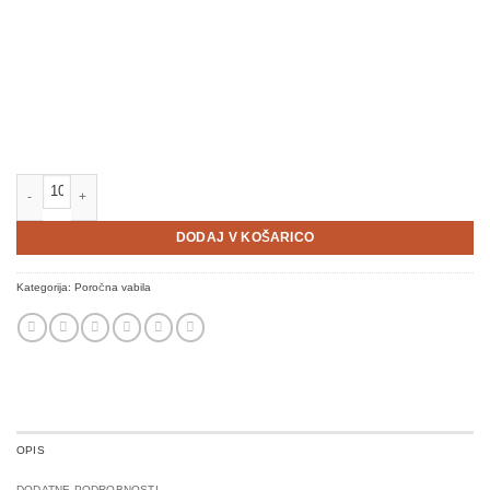
Vabilo Urška količina
DODAJ V KOŠARICO
Kategorija:
Poročna vabila
OPIS
DODATNE PODROBNOSTI