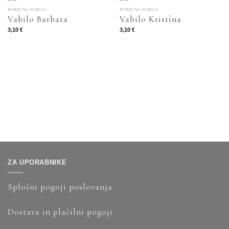
POROČNA VABILA
POROČNA VABILA
Vabilo Barbara
Vabilo Kristína
3,10
€
3,10
€
ZA UPORABNIKE
Splošni pogoji poslovanja
Dostava in plačilni pogoji