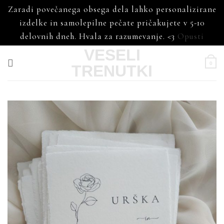
Zaradi povečanega obsega dela lahko personalizirane
izdelke in samolepilne pečate pričakujete v 5-10
delovnih dneh. Hvala za razumevanje. <3
Opusti
Skoči
VESELI
na
0
TRENUTKI
vsebino