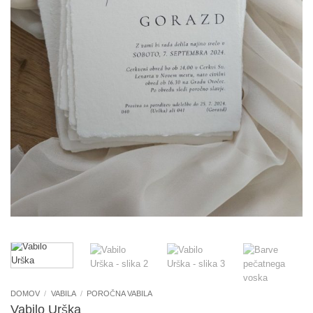
DOMOV
/
VABILA
/
POROČNA VABILA
Vabilo Urška