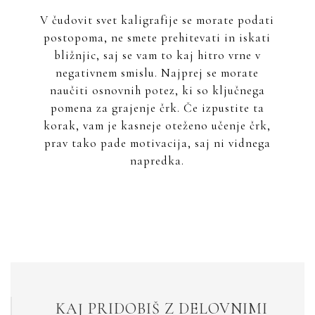
V čudovit svet kaligrafije se morate podati
postopoma, ne smete prehitevati in iskati
bližnjic, saj se vam to kaj hitro vrne v
negativnem smislu. Najprej se morate
naučiti osnovnih potez, ki so ključnega
pomena za grajenje črk. Če izpustite ta
korak, vam je kasneje oteženo učenje črk,
prav tako pade motivacija, saj ni vidnega
napredka.
KAJ PRIDOBIŠ Z DELOVNIMI