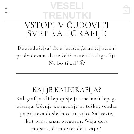
Skoči
VESELI
na
0
TRENUTKI
vsebino
VSTOPI V ČUDOVITI
SVET KALIGRAFIJE
Dobrodošel/a! Če si pristal/a na tej strani
predvidevam, da se želiš naučiti kaligrafije.
Ne bo ti žal! 🙂
KAJ JE KALIGRAFIJA?
Kaligrafija ali lepopisje je umetnost lepega
pisanja. Učenje kaligrafije ni težko, vendar
pa zahteva doslednost in vajo. Saj veste,
kot pravi znan pregovor: ‘Vaja dela
mojstra, če mojster dela vajo.’