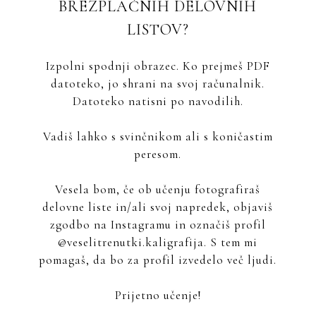
BREZPLAČNIH DELOVNIH
LISTOV?
Izpolni spodnji obrazec. Ko prejmeš PDF
datoteko, jo shrani na svoj računalnik.
Datoteko natisni po navodilih.
Vadiš lahko s svinčnikom ali s koničastim
peresom.
Vesela bom, če ob učenju fotografiraš
delovne liste in/ali svoj napredek, objaviš
zgodbo na Instagramu in označiš profil
@veselitrenutki.kaligrafija. S tem mi
pomagaš, da bo za profil izvedelo več ljudi.
Prijetno učenje!